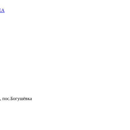
EA
, пос.Богушёвка