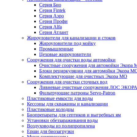
Серия Био
Серия Fintek
Серия Аэро
Серия Профи
Серия Alfa
Серия Атлант
Жироуловители для канализации и стоков
Жироуловители под мойку
Промышленные
Цеховые жироуловители
Сооружения для очистки воды автомойки
Очистные сооружения для автомойки Экора 
Блоки рециркуляции для автомойки Экора М
Комплектующие для очистных Экора МО
Сооружения для очистки сточных вод
Ливневые очистные сооружения ЛОС ЭКОР
Фильтрующие патроны Servo-Patron
Пластиковые емкости для воды
Кессоны для скважины и канализации
Пластиковые колодцы
Биопрепараты для септиков и выгребных ям
Установки обеззараживания воды
Воздуховоды из полипропилена
Ерши для биозагрузки
Мини компрессоры