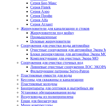
Серия Био Макс
Серия Fintek
Серия Аэро
Серия Профи
Серия Alfa
Серия Атлант
Жироуловители для канализации и стоков
Жироуловители под мойку
Промышленные
Цеховые жироуловители
Сооружения для очистки воды автомойки
Очистные сооружения для автомойки Экора 
Блоки рециркуляции для автомойки Экора М
Комплектующие для очистных Экора МО
Сооружения для очистки сточных вод
Ливневые очистные сооружения ЛОС ЭКОР
Фильтрующие патроны Servo-Patron
Пластиковые емкости для воды
Кессоны для скважины и канализации
Пластиковые колодцы
Биопрепараты для септиков и выгребных ям
Установки обеззараживания воды
Воздуховоды из полипропилена
Ерши для биозагрузки
Мини компрессоры