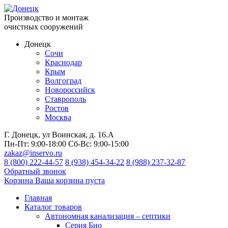
Производство и монтаж
очистных сооружений
Донецк
Сочи
Краснодар
Крым
Волгоград
Новороссийск
Ставрополь
Ростов
Москва
Г. Донецк, ул Воинская, д. 16.А
Пн-Пт:
9:00-18:00
Сб-Вс:
9:00-15:00
zakaz@inservo.ru
8 (800) 222-44-57
8 (938) 454-34-22
8 (988) 237-32-87
Обратный звонок
Корзина
Ваша корзина пуста
Главная
Каталог товаров
Автономная канализация – септики
Серия Био