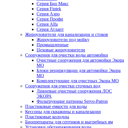
Серия Био Макс
Серия Fintek
Серия Аэро
Серия Профи
Серия Alfa
Серия Атлант
Жироуловители для канализации и стоков
Жироуловители под мойку
Промышленные
Цеховые жироуловители
Сооружения для очистки воды автомойки
Очистные сооружения для автомойки Экора
МО
Блоки рециркуляции для автомойки Экора
МО
Комплектующие для очистных Экора МО
Сооружения для очистки сточных вод
Ливневые очистные сооружения ЛОС
ЭКОРА
Фильтрующие патроны Servo-Patron
Пластиковые емкости для воды
Кессоны для скважины и канализации
Пластиковые колодцы
Биопрепараты для септиков и выгребных ям
Установки обеззараживания воды