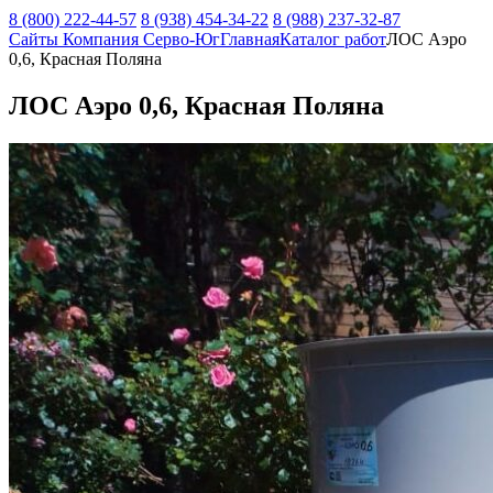
8 (800) 222-44-57
8 (938) 454-34-22
8 (988) 237-32-87
Сайты Компания Серво-Юг
Главная
Каталог работ
ЛОС Аэро
0,6, Красная Поляна
ЛОС Аэро 0,6, Красная Поляна