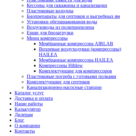
Кессоны для скважины и канализации
Пластиковые колодцы
Биопрепараты для септиков и выгребных ям
Установки обеззараживания воды
Воздуховоды из полипропилена
Ерши для биозагрузки
Мини компрессоры
Мембранные компрессора AIRLAB
Вихревые воздуходувки (компрессоры)
HAILEA
Мембранные компрессора HAILEA
Компрессоры Hiblow
Комплектующие для компрессоров
Пластиковые погреба с готовыми полками
Комплектующие для септиков
Канализационно-насосные станции
Каталог услуг
Доставка и оплата
Наши работы
Калькулятор
Дилерам
Блог
О компании
Контакты