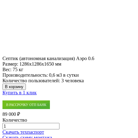
Септик (автономная канализация) Аэро 0.6
Размер:
1286x1286x1650 мм
Вес:
75 кг
Производительность:
0,6 м3 в сутки
Количество пользователей:
3 человека
В корзину
Купить в 1 клик
В РАССРОЧКУ ОТП БАНК
89 000 ₽
Количество
Количество
товара
Скачать техпаспорт
Септик
Скачать схему монтажа