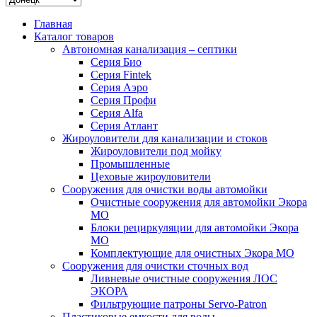
Главная
Каталог товаров
Автономная канализация – септики
Серия Био
Серия Fintek
Серия Аэро
Серия Профи
Серия Alfa
Серия Атлант
Жироуловители для канализации и стоков
Жироуловители под мойку
Промышленные
Цеховые жироуловители
Сооружения для очистки воды автомойки
Очистные сооружения для автомойки Экора
МО
Блоки рециркуляции для автомойки Экора
МО
Комплектующие для очистных Экора МО
Сооружения для очистки сточных вод
Ливневые очистные сооружения ЛОС
ЭКОРА
Фильтрующие патроны Servo-Patron
Пластиковые емкости для воды