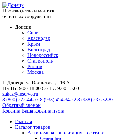
Производство и монтаж
очистных сооружений
Донецк
Сочи
Краснодар
Крым
Волгоград
Новороссийск
Ставрополь
Ростов
Москва
Г. Донецк, ул Воинская, д. 16.А
Пн-Пт:
9:00-18:00
Сб-Вс:
9:00-15:00
zakaz@inservo.ru
8 (800) 222-44-57
8 (938) 454-34-22
8 (988) 237-32-87
Обратный звонок
Корзина
Ваша корзина пуста
Главная
Каталог товаров
Автономная канализация – септики
Серия Био