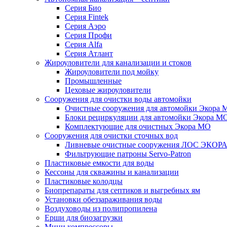
Серия Био
Серия Fintek
Серия Аэро
Серия Профи
Серия Alfa
Серия Атлант
Жироуловители для канализации и стоков
Жироуловители под мойку
Промышленные
Цеховые жироуловители
Сооружения для очистки воды автомойки
Очистные сооружения для автомойки Экора 
Блоки рециркуляции для автомойки Экора М
Комплектующие для очистных Экора МО
Сооружения для очистки сточных вод
Ливневые очистные сооружения ЛОС ЭКОР
Фильтрующие патроны Servo-Patron
Пластиковые емкости для воды
Кессоны для скважины и канализации
Пластиковые колодцы
Биопрепараты для септиков и выгребных ям
Установки обеззараживания воды
Воздуховоды из полипропилена
Ерши для биозагрузки
Мини компрессоры