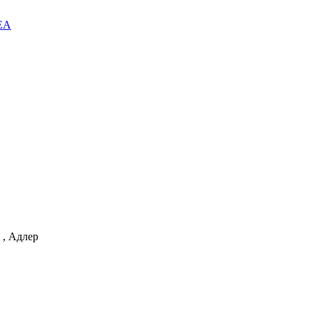
EA
 , Адлер