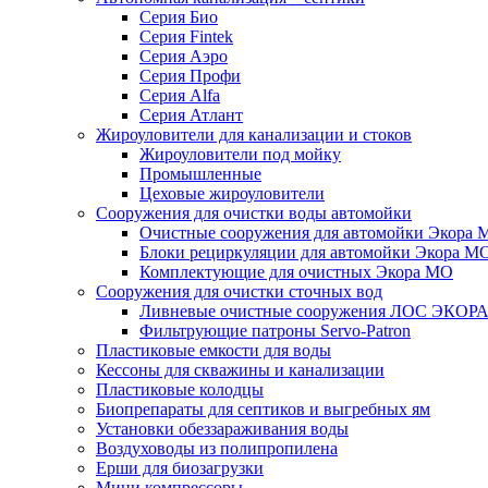
Серия Био
Серия Fintek
Серия Аэро
Серия Профи
Серия Alfa
Серия Атлант
Жироуловители для канализации и стоков
Жироуловители под мойку
Промышленные
Цеховые жироуловители
Сооружения для очистки воды автомойки
Очистные сооружения для автомойки Экора 
Блоки рециркуляции для автомойки Экора М
Комплектующие для очистных Экора МО
Сооружения для очистки сточных вод
Ливневые очистные сооружения ЛОС ЭКОР
Фильтрующие патроны Servo-Patron
Пластиковые емкости для воды
Кессоны для скважины и канализации
Пластиковые колодцы
Биопрепараты для септиков и выгребных ям
Установки обеззараживания воды
Воздуховоды из полипропилена
Ерши для биозагрузки
Мини компрессоры