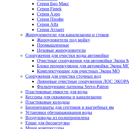
Серия Био Макс
Серия Fintek
Серия Аэро
Серия Профи
Серия Alfa
Серия Атлант
Жироуловители для канализации и стоков
Жироуловители под мойку
Промышленные
Цеховые жироуловители
Сооружения для очистки воды автомойки
Очистные сооружения для автомойки Экора 
Блоки рециркуляции для автомойки Экора М
Комплектующие для очистных Экора МО
Сооружения для очистки сточных вод
Ливневые очистные сооружения ЛОС ЭКОР
Фильтрующие патроны Servo-Patron
Пластиковые емкости для воды
Кессоны для скважины и канализации
Пластиковые колодцы
Биопрепараты для септиков и выгребных ям
Установки обеззараживания воды
Воздуховоды из полипропилена
Ерши для биозагрузки
Мини компрессоры