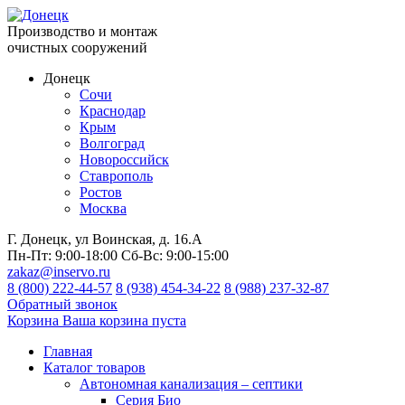
Производство и монтаж
очистных сооружений
Донецк
Сочи
Краснодар
Крым
Волгоград
Новороссийск
Ставрополь
Ростов
Москва
Г. Донецк, ул Воинская, д. 16.А
Пн-Пт:
9:00-18:00
Сб-Вс:
9:00-15:00
zakaz@inservo.ru
8 (800) 222-44-57
8 (938) 454-34-22
8 (988) 237-32-87
Обратный звонок
Корзина
Ваша корзина пуста
Главная
Каталог товаров
Автономная канализация – септики
Серия Био