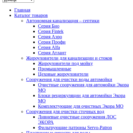
Главная
Каталог товаров
Автономная канализация – септики
Серия Био
Серия Fintek
Серия Аэро
Серия Профи
Серия Alfa
Серия Атлант
Жироуловители для канализации и стоков
Жироуловители под мойку
Промышленные
Цеховые жироуловители
Сооружения для очистки воды автомойки
Очистные сооружения для автомойки Экора
МО
Блоки рециркуляции для автомойки Экора
МО
Комплектующие для очистных Экора МО
Сооружения для очистки сточных вод
Ливневые очистные сооружения ЛОС
ЭКОРА
Фильтрующие патроны Servo-Patron
Пластиковые емкости для воды