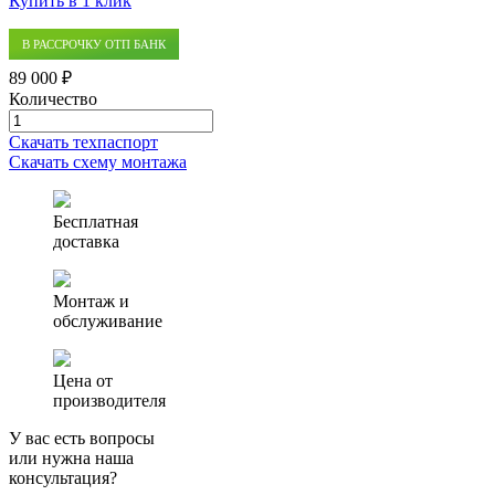
Купить в 1 клик
В РАССРОЧКУ ОТП БАНК
89 000 ₽
Количество
Количество
товара
Скачать техпаспорт
Септик
Скачать схему монтажа
(автономная
канализация)
Аэро
Бесплатная
0.6
доставка
Монтаж и
обслуживание
Цена от
производителя
У вас есть вопросы
или нужна наша
консультация?