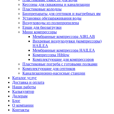
Кессоны для скважины и канализации
Пластиковые колодцы
Биопрепараты для септиков и выгребных ям
Установки обеззараживания воды
Воздуховоды из полипропилена
Ерши для биозагрузки
Мини компрессоры
Мембранные компрессора AIRLAB
Вихревые воздуходувки (компрессоры)
HAILEA
Мембранные компрессора HAILEA
Компрессоры Hiblow
Комплектующие для компрессоров
Пластиковые погреба с готовыми полками
Комплектующие для септиков
Канализационно-насосные станции
Каталог услуг
Доставка и оплата
Наши работы
Калькулятор
Дилерам
Блог
О компании
Контакты