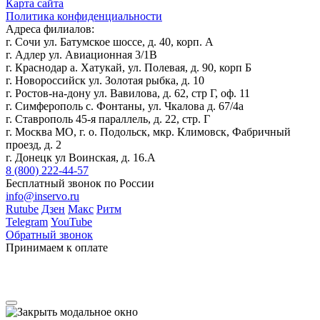
Карта сайта
Политика конфиденциальности
Адреса филиалов:
г. Сочи ул. Батумское шоссе, д. 40, корп. А
г. Адлер ул. Авиационная 3/1В
г. Краснодар а. Хатукай, ул. Полевая, д. 90, корп Б
г. Новороссийск ул. Золотая рыбка, д. 10
г. Ростов-на-дону ул. Вавилова, д. 62, стр Г, оф. 11
г. Симферополь с. Фонтаны, ул. Чкалова д. 67/4а
г. Ставрополь 45-я параллель, д. 22, стр. Г
г. Москва МО, г. о. Подольск, мкр. Климовск, Фабричный
проезд, д. 2
г. Донецк ул Воинская, д. 16.А
8 (800) 222-44-57
Бесплатный звонок по России
info@inservo.ru
Rutube
Дзен
Макс
Ритм
Telegram
YouTube
Обратный звонок
Принимаем к оплате