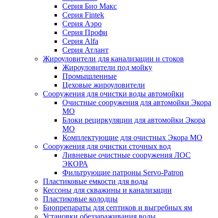
Серия Био Макс
Серия Fintek
Серия Аэро
Серия Профи
Серия Alfa
Серия Атлант
Жироуловители для канализации и стоков
Жироуловители под мойку
Промышленные
Цеховые жироуловители
Сооружения для очистки воды автомойки
Очистные сооружения для автомойки Экора
МО
Блоки рециркуляции для автомойки Экора
МО
Комплектующие для очистных Экора МО
Сооружения для очистки сточных вод
Ливневые очистные сооружения ЛОС
ЭКОРА
Фильтрующие патроны Servo-Patron
Пластиковые емкости для воды
Кессоны для скважины и канализации
Пластиковые колодцы
Биопрепараты для септиков и выгребных ям
Установки обеззараживания воды