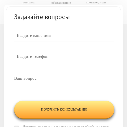
Аэро
доставка
производителя
обслуживание
0.6
Задавайте вопросы
У вас есть вопросы
или нужна наша
консультация?
Напишите ваш вопрос,
и наши менеджеры
свяжутся
с вами в течение 30 минут
и
проконсультируют по всем
интересующим вас
вопросам
Нажимая на кнопку, вы даете согласие на обработку своих