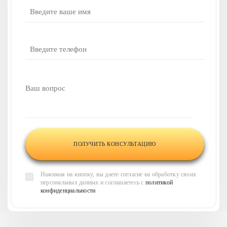
У вас есть вопросы
или нужна наша
консультация?
Напишите ваш вопрос,
и наши менеджеры
свяжутся
с вами в течение 30 минут
и
проконсультируют по всем
интересующим вас
вопросам
Нажимая на кнопку, вы даете согласие на обработку своих
персональных данных и соглашаетесь с
политикой
конфиденциальности