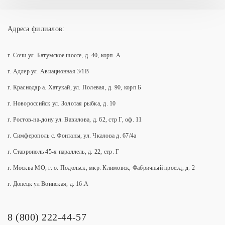
Адреса филиалов:
г. Сочи ул. Батумское шоссе, д. 40, корп. А
г. Адлер ул. Авиационная 3/1В
г. Краснодар а. Хатукай, ул. Полевая, д. 90, корп Б
г. Новороссийск ул. Золотая рыбка, д. 10
г. Ростов-на-дону ул. Вавилова, д. 62, стр Г, оф. 11
г. Симферополь с. Фонтаны, ул. Чкалова д. 67/4а
г. Ставрополь 45-я параллель, д. 22, стр. Г
г. Москва МО, г. о. Подольск, мкр. Климовск, Фабричный проезд, д. 2
г. Донецк ул Воинская, д. 16.А
8 (800) 222-44-57