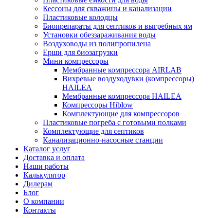
Кессоны для скважины и канализации
Пластиковые колодцы
Биопрепараты для септиков и выгребных ям
Установки обеззараживания воды
Воздуховоды из полипропилена
Ерши для биозагрузки
Мини компрессоры
Мембранные компрессора AIRLAB
Вихревые воздуходувки (компрессоры)
HAILEA
Мембранные компрессора HAILEA
Компрессоры Hiblow
Комплектующие для компрессоров
Пластиковые погреба с готовыми полками
Комплектующие для септиков
Канализационно-насосные станции
Каталог услуг
Доставка и оплата
Наши работы
Калькулятор
Дилерам
Блог
О компании
Контакты