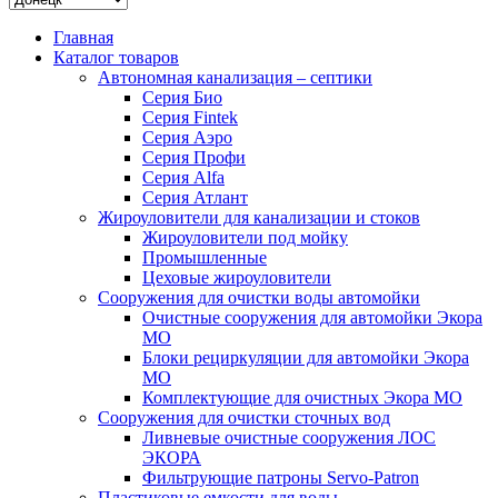
Главная
Каталог товаров
Автономная канализация – септики
Серия Био
Серия Fintek
Серия Аэро
Серия Профи
Серия Alfa
Серия Атлант
Жироуловители для канализации и стоков
Жироуловители под мойку
Промышленные
Цеховые жироуловители
Сооружения для очистки воды автомойки
Очистные сооружения для автомойки Экора
МО
Блоки рециркуляции для автомойки Экора
МО
Комплектующие для очистных Экора МО
Сооружения для очистки сточных вод
Ливневые очистные сооружения ЛОС
ЭКОРА
Фильтрующие патроны Servo-Patron
Пластиковые емкости для воды