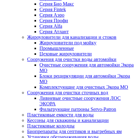
Серия Био Макс
Серия Fintek
Серия Аэро
Серия Профи
Серия Alfa
Серия Атлант
Жироуловители для канализации и стоков
Жироуловители под мойку
Промышленные
Цеховые жироуловители
Сооружения для очистки воды автомойки
Очистные сооружения для автомойки Экора
МО
Блоки рециркуляции для автомойки Экора
МО
Комплектующие для очистных Экора МО
Сооружения для очистки сточных вод
Ливневые очистные сооружения ЛОС
ЭКОРА
Фильтрующие патроны Servo-Patron
Пластиковые емкости для воды
Кессоны для скважины и канализации
Пластиковые колодцы
Биопрепараты для септиков и выгребных ям
Установки обеззараживания воды