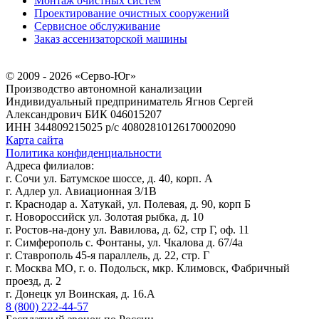
Монтаж очистных систем
Проектирование очистных сооружений
Сервисное обслуживание
Заказ ассенизаторской машины
© 2009 - 2026 «Серво-Юг»
Производство автономной канализации
Индивидуальный предприниматель Ягнов Сергей
Александрович
БИК 046015207
ИНН 344809215025
р/с 40802810126170002090
Карта сайта
Политика конфиденциальности
Адреса филиалов:
г. Сочи ул. Батумское шоссе, д. 40, корп. А
г. Адлер ул. Авиационная 3/1В
г. Краснодар а. Хатукай, ул. Полевая, д. 90, корп Б
г. Новороссийск ул. Золотая рыбка, д. 10
г. Ростов-на-дону ул. Вавилова, д. 62, стр Г, оф. 11
г. Симферополь с. Фонтаны, ул. Чкалова д. 67/4а
г. Ставрополь 45-я параллель, д. 22, стр. Г
г. Москва МО, г. о. Подольск, мкр. Климовск, Фабричный
проезд, д. 2
г. Донецк ул Воинская, д. 16.А
8 (800) 222-44-57