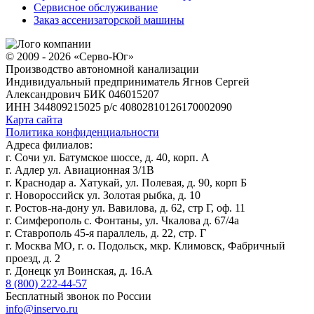
Сервисное обслуживание
Заказ ассенизаторской машины
© 2009 - 2026 «Серво-Юг»
Производство автономной канализации
Индивидуальный предприниматель Ягнов Сергей
Александрович
БИК 046015207
ИНН 344809215025
р/с 40802810126170002090
Карта сайта
Политика конфиденциальности
Адреса филиалов:
г. Сочи ул. Батумское шоссе, д. 40, корп. А
г. Адлер ул. Авиационная 3/1В
г. Краснодар а. Хатукай, ул. Полевая, д. 90, корп Б
г. Новороссийск ул. Золотая рыбка, д. 10
г. Ростов-на-дону ул. Вавилова, д. 62, стр Г, оф. 11
г. Симферополь с. Фонтаны, ул. Чкалова д. 67/4а
г. Ставрополь 45-я параллель, д. 22, стр. Г
г. Москва МО, г. о. Подольск, мкр. Климовск, Фабричный
проезд, д. 2
г. Донецк ул Воинская, д. 16.А
8 (800) 222-44-57
Бесплатный звонок по России
info@inservo.ru