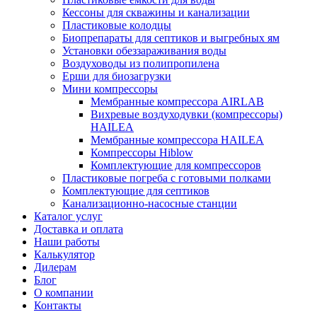
Кессоны для скважины и канализации
Пластиковые колодцы
Биопрепараты для септиков и выгребных ям
Установки обеззараживания воды
Воздуховоды из полипропилена
Ерши для биозагрузки
Мини компрессоры
Мембранные компрессора AIRLAB
Вихревые воздуходувки (компрессоры)
HAILEA
Мембранные компрессора HAILEA
Компрессоры Hiblow
Комплектующие для компрессоров
Пластиковые погреба с готовыми полками
Комплектующие для септиков
Канализационно-насосные станции
Каталог услуг
Доставка и оплата
Наши работы
Калькулятор
Дилерам
Блог
О компании
Контакты