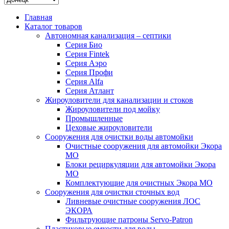
Главная
Каталог товаров
Автономная канализация – септики
Серия Био
Серия Fintek
Серия Аэро
Серия Профи
Серия Alfa
Серия Атлант
Жироуловители для канализации и стоков
Жироуловители под мойку
Промышленные
Цеховые жироуловители
Сооружения для очистки воды автомойки
Очистные сооружения для автомойки Экора
МО
Блоки рециркуляции для автомойки Экора
МО
Комплектующие для очистных Экора МО
Сооружения для очистки сточных вод
Ливневые очистные сооружения ЛОС
ЭКОРА
Фильтрующие патроны Servo-Patron
Пластиковые емкости для воды