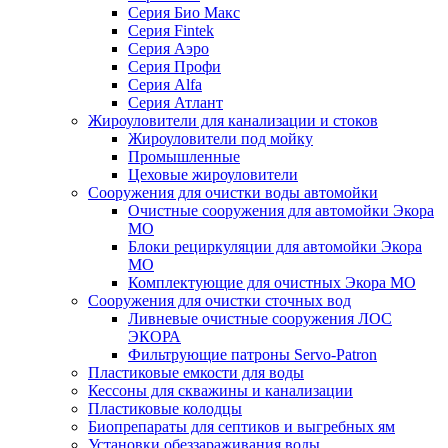
Серия Био Макс
Серия Fintek
Серия Аэро
Серия Профи
Серия Alfa
Серия Атлант
Жироуловители для канализации и стоков
Жироуловители под мойку
Промышленные
Цеховые жироуловители
Сооружения для очистки воды автомойки
Очистные сооружения для автомойки Экора
МО
Блоки рециркуляции для автомойки Экора
МО
Комплектующие для очистных Экора МО
Сооружения для очистки сточных вод
Ливневые очистные сооружения ЛОС
ЭКОРА
Фильтрующие патроны Servo-Patron
Пластиковые емкости для воды
Кессоны для скважины и канализации
Пластиковые колодцы
Биопрепараты для септиков и выгребных ям
Установки обеззараживания воды