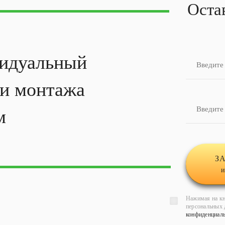
Оста
идуальный
ти
монтажа
м
З
и
Нажимая на кн
персональных 
конфиденциал