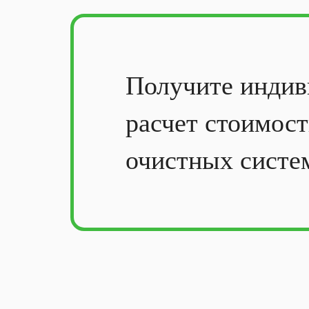
Получите
индив
расчет стоимос
очистных систе