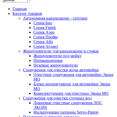
Главная
Каталог товаров
Автономная канализация – септики
Серия Био
Серия Fintek
Серия Аэро
Серия Профи
Серия Alfa
Серия Атлант
Жироуловители для канализации и стоков
Жироуловители под мойку
Промышленные
Цеховые жироуловители
Сооружения для очистки воды автомойки
Очистные сооружения для автомойки Экора
МО
Блоки рециркуляции для автомойки Экора
МО
Комплектующие для очистных Экора МО
Сооружения для очистки сточных вод
Ливневые очистные сооружения ЛОС
ЭКОРА
Фильтрующие патроны Servo-Patron
Пластиковые емкости для воды