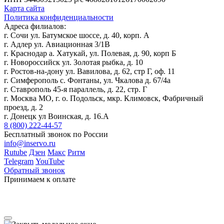
Карта сайта
Политика конфиденциальности
Адреса филиалов:
г. Сочи ул. Батумское шоссе, д. 40, корп. А
г. Адлер ул. Авиационная 3/1В
г. Краснодар а. Хатукай, ул. Полевая, д. 90, корп Б
г. Новороссийск ул. Золотая рыбка, д. 10
г. Ростов-на-дону ул. Вавилова, д. 62, стр Г, оф. 11
г. Симферополь с. Фонтаны, ул. Чкалова д. 67/4а
г. Ставрополь 45-я параллель, д. 22, стр. Г
г. Москва МО, г. о. Подольск, мкр. Климовск, Фабричный
проезд, д. 2
г. Донецк ул Воинская, д. 16.А
8 (800) 222-44-57
Бесплатный звонок по России
info@inservo.ru
Rutube
Дзен
Макс
Ритм
Telegram
YouTube
Обратный звонок
Принимаем к оплате