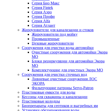
Серия Био Макс
Серия Fintek
Серия Аэро
Серия Профи
Серия Alfa
Серия Атлант
Жироуловители для канализации и стоков
Жироуловители под мойку
Промышленные
Цеховые жироуловители
Сооружения для очистки воды автомойки
Очистные сооружения для автомойки Экора
МО
Блоки рециркуляции для автомойки Экора
МО
Комплектующие для очистных Экора МО
Сооружения для очистки сточных вод
Ливневые очистные сооружения ЛОС
ЭКОРА
Фильтрующие патроны Servo-Patron
Пластиковые емкости для воды
Кессоны для скважины и канализации
Пластиковые колодцы
Биопрепараты для септиков и выгребных ям
Установки обеззараживания воды