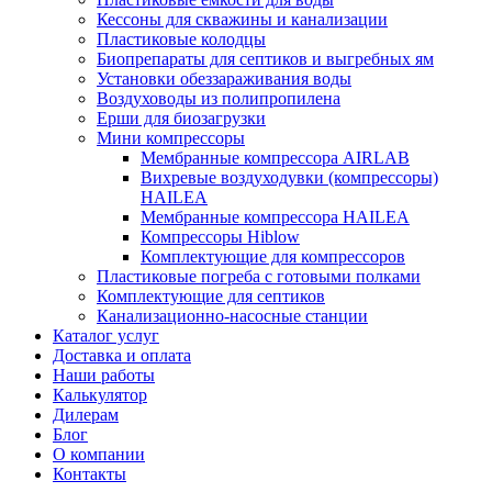
Кессоны для скважины и канализации
Пластиковые колодцы
Биопрепараты для септиков и выгребных ям
Установки обеззараживания воды
Воздуховоды из полипропилена
Ерши для биозагрузки
Мини компрессоры
Мембранные компрессора AIRLAB
Вихревые воздуходувки (компрессоры)
HAILEA
Мембранные компрессора HAILEA
Компрессоры Hiblow
Комплектующие для компрессоров
Пластиковые погреба с готовыми полками
Комплектующие для септиков
Канализационно-насосные станции
Каталог услуг
Доставка и оплата
Наши работы
Калькулятор
Дилерам
Блог
О компании
Контакты