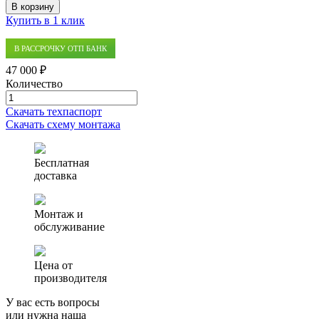
В корзину
Купить в 1 клик
В РАССРОЧКУ ОТП БАНК
47 000 ₽
Количество
Количество
товара
Скачать техпаспорт
Септик
Скачать схему монтажа
(автономная
канализация)
БИО
Бесплатная
0.8
доставка
Монтаж и
обслуживание
Цена от
производителя
У вас есть вопросы
или нужна наша