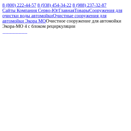
8 (800) 222-44-57
8 (938) 454-34-22
8 (988) 237-32-87
Сайты Компания Серво-Юг
Главная
Товары
Сооружения для
очистки воды автомойки
Очистные сооружения для
автомойки Экора МО
Очистное сооружение для автомойки
Экора-МО 4 с блоком рециркуляции