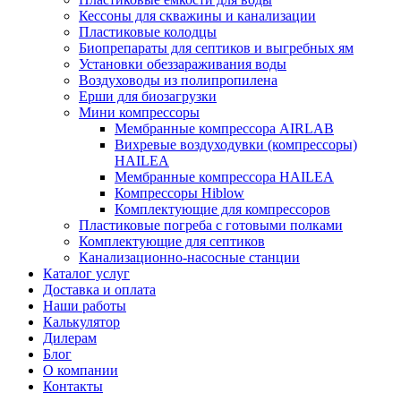
Кессоны для скважины и канализации
Пластиковые колодцы
Биопрепараты для септиков и выгребных ям
Установки обеззараживания воды
Воздуховоды из полипропилена
Ерши для биозагрузки
Мини компрессоры
Мембранные компрессора AIRLAB
Вихревые воздуходувки (компрессоры)
HAILEA
Мембранные компрессора HAILEA
Компрессоры Hiblow
Комплектующие для компрессоров
Пластиковые погреба с готовыми полками
Комплектующие для септиков
Канализационно-насосные станции
Каталог услуг
Доставка и оплата
Наши работы
Калькулятор
Дилерам
Блог
О компании
Контакты