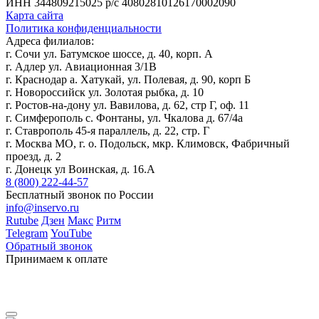
ИНН 344809215025
р/с 40802810126170002090
Карта сайта
Политика конфиденциальности
Адреса филиалов:
г. Сочи ул. Батумское шоссе, д. 40, корп. А
г. Адлер ул. Авиационная 3/1В
г. Краснодар а. Хатукай, ул. Полевая, д. 90, корп Б
г. Новороссийск ул. Золотая рыбка, д. 10
г. Ростов-на-дону ул. Вавилова, д. 62, стр Г, оф. 11
г. Симферополь с. Фонтаны, ул. Чкалова д. 67/4а
г. Ставрополь 45-я параллель, д. 22, стр. Г
г. Москва МО, г. о. Подольск, мкр. Климовск, Фабричный
проезд, д. 2
г. Донецк ул Воинская, д. 16.А
8 (800) 222-44-57
Бесплатный звонок по России
info@inservo.ru
Rutube
Дзен
Макс
Ритм
Telegram
YouTube
Обратный звонок
Принимаем к оплате