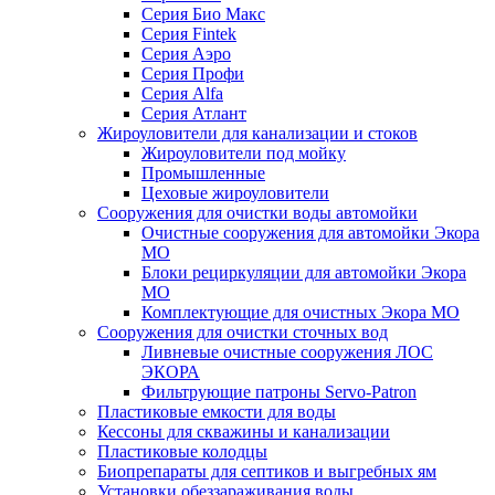
Серия Био Макс
Серия Fintek
Серия Аэро
Серия Профи
Серия Alfa
Серия Атлант
Жироуловители для канализации и стоков
Жироуловители под мойку
Промышленные
Цеховые жироуловители
Сооружения для очистки воды автомойки
Очистные сооружения для автомойки Экора
МО
Блоки рециркуляции для автомойки Экора
МО
Комплектующие для очистных Экора МО
Сооружения для очистки сточных вод
Ливневые очистные сооружения ЛОС
ЭКОРА
Фильтрующие патроны Servo-Patron
Пластиковые емкости для воды
Кессоны для скважины и канализации
Пластиковые колодцы
Биопрепараты для септиков и выгребных ям
Установки обеззараживания воды