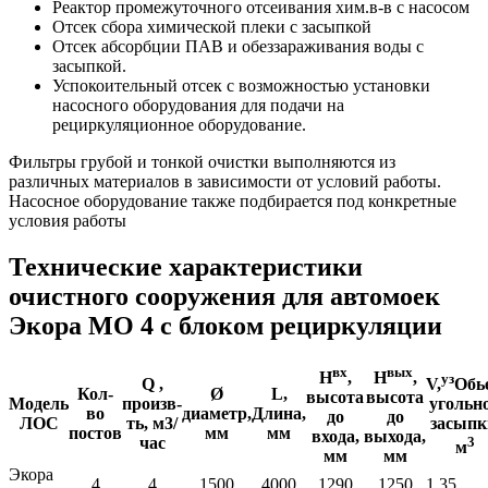
Реактор промежуточного отсеивания хим.в-в с насосом
Отсек сбора химической плеки с засыпкой
Отсек абсорбции ПАВ и обеззараживания воды с
засыпкой.
Успокоительный отсек с возможностью установки
насосного оборудования для подачи на
рециркуляционное оборудование.
Фильтры грубой и тонкой очистки выполняются из
различных материалов в зависимости от условий работы.
Насосное оборудование также подбирается под конкретные
условия работы
Технические характеристики
очистного сооружения для автомоек
Экора МО 4 с блоком рециркуляции
вх
вых
Н
,
Н
,
уз
V,
Обь
Q ,
Кол-
Ø
L,
высота
высота
угольн
Модель
произв-
во
диаметр,
Длина,
до
до
засыпк
ЛОС
ть, м3/
постов
мм
мм
входа,
выхода,
3
час
м
мм
мм
Экора
4
4
1500
4000
1290
1250
1,35