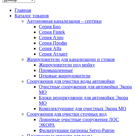
Главная
Каталог товаров
Автономная канализация – септики
Серия Био
Серия Fintek
Серия Аэро
Серия Профи
Серия Alfa
Серия Атлант
Жироуловители для канализации и стоков
Жироуловители под мойку
Промышленные
Цеховые жироуловители
Сооружения для очистки воды автомойки
Очистные сооружения для автомойки Экора
МО
Блоки рециркуляции для автомойки Экора
МО
Комплектующие для очистных Экора МО
Сооружения для очистки сточных вод
Ливневые очистные сооружения ЛОС
ЭКОРА
Фильтрующие патроны Servo-Patron
Пластиковые емкости для воды