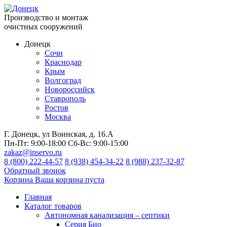
Производство и монтаж
очистных сооружений
Донецк
Сочи
Краснодар
Крым
Волгоград
Новороссийск
Ставрополь
Ростов
Москва
Г. Донецк, ул Воинская, д. 16.А
Пн-Пт:
9:00-18:00
Сб-Вс:
9:00-15:00
zakaz@inservo.ru
8 (800) 222-44-57
8 (938) 454-34-22
8 (988) 237-32-87
Обратный звонок
Корзина
Ваша корзина пуста
Главная
Каталог товаров
Автономная канализация – септики
Серия Био