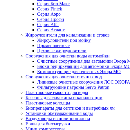
Серия Био Макс
Серия Fintek
Серия Аэро
Серия Профи
Серия Alfa
Серия Атлант
Жироуловители для канализации и стоков
Жироуловители под мойку
Промышленные
Цеховые жироуловители
Сооружения для очистки воды автомойки
Очистные сооружения для автомойки Экора 
Блоки рециркуляции для автомойки Экора М
Комплектующие для очистных Экора МО
Сооружения для очистки сточных вод
Ливневые очистные сооружения ЛОС ЭКОР
Фильтрующие патроны Servo-Patron
Пластиковые емкости для воды
Кессоны для скважины и канализации
Пластиковые колодцы
Биопрепараты для септиков и выгребных ям
Установки обеззараживания воды
Воздуховоды из полипропилена
Ерши для биозагрузки
Мини компрессоры