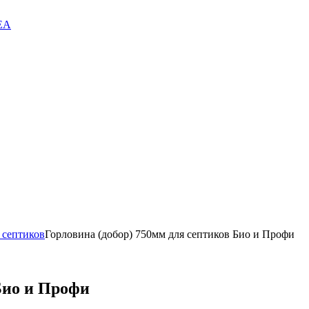
EA
 септиков
Горловина (добор) 750мм для септиков Био и Профи
Био и Профи