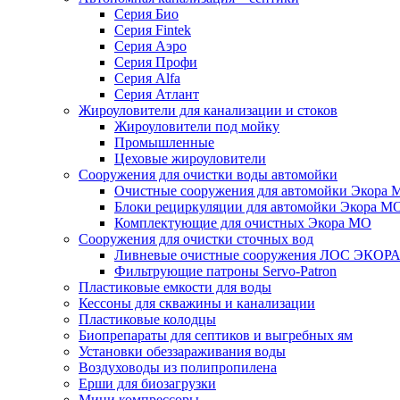
Серия Био
Серия Fintek
Серия Аэро
Серия Профи
Серия Alfa
Серия Атлант
Жироуловители для канализации и стоков
Жироуловители под мойку
Промышленные
Цеховые жироуловители
Сооружения для очистки воды автомойки
Очистные сооружения для автомойки Экора 
Блоки рециркуляции для автомойки Экора М
Комплектующие для очистных Экора МО
Сооружения для очистки сточных вод
Ливневые очистные сооружения ЛОС ЭКОР
Фильтрующие патроны Servo-Patron
Пластиковые емкости для воды
Кессоны для скважины и канализации
Пластиковые колодцы
Биопрепараты для септиков и выгребных ям
Установки обеззараживания воды
Воздуховоды из полипропилена
Ерши для биозагрузки
Мини компрессоры