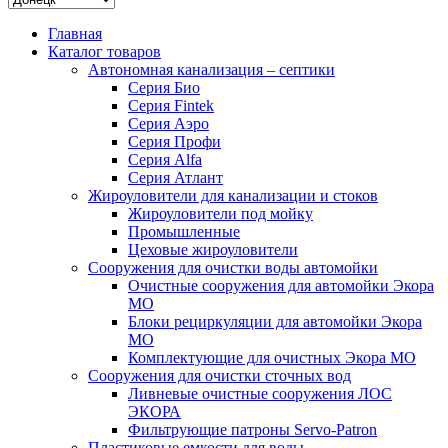
Главная
Каталог товаров
Автономная канализация – септики
Серия Био
Серия Fintek
Серия Аэро
Серия Профи
Серия Alfa
Серия Атлант
Жироуловители для канализации и стоков
Жироуловители под мойку
Промышленные
Цеховые жироуловители
Сооружения для очистки воды автомойки
Очистные сооружения для автомойки Экора
МО
Блоки рециркуляции для автомойки Экора
МО
Комплектующие для очистных Экора МО
Сооружения для очистки сточных вод
Ливневые очистные сооружения ЛОС
ЭКОРА
Фильтрующие патроны Servo-Patron
Пластиковые емкости для воды