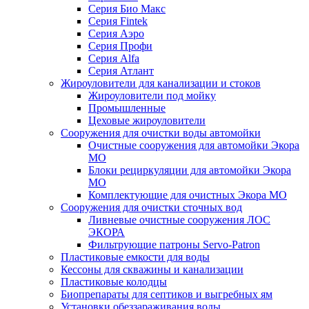
Серия Био Макс
Серия Fintek
Серия Аэро
Серия Профи
Серия Alfa
Серия Атлант
Жироуловители для канализации и стоков
Жироуловители под мойку
Промышленные
Цеховые жироуловители
Сооружения для очистки воды автомойки
Очистные сооружения для автомойки Экора
МО
Блоки рециркуляции для автомойки Экора
МО
Комплектующие для очистных Экора МО
Сооружения для очистки сточных вод
Ливневые очистные сооружения ЛОС
ЭКОРА
Фильтрующие патроны Servo-Patron
Пластиковые емкости для воды
Кессоны для скважины и канализации
Пластиковые колодцы
Биопрепараты для септиков и выгребных ям
Установки обеззараживания воды