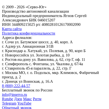
© 2009 - 2026 «Серво-Юг»
Производство автономной канализации
Индивидуальный предприниматель Ягнов Сергей
Александрович
БИК 046015207
ИНН 344809215025
р/с 40802810126170002090
Карта сайта
Политика конфиденциальности
Адреса филиалов:
г. Сочи ул. Батумское шоссе, д. 40, корп. А
г. Адлер ул. Авиационная 3/1В
г. Краснодар а. Хатукай, ул. Полевая, д. 90, корп Б
г. Новороссийск ул. Золотая рыбка, д. 10
г. Ростов-на-дону ул. Вавилова, д. 62, стр Г, оф. 11
г. Симферополь с. Фонтаны, ул. Чкалова д. 67/4а
г. Ставрополь 45-я параллель, д. 22, стр. Г
г. Москва МО, г. о. Подольск, мкр. Климовск, Фабричный
проезд, д. 2
г. Донецк ул Воинская, д. 16.А
8 (800) 222-44-57
Бесплатный звонок по России
info@inservo.ru
Rutube
Дзен
Макс
Ритм
Telegram
YouTube
Обратный звонок