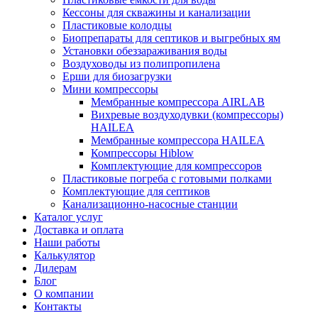
Кессоны для скважины и канализации
Пластиковые колодцы
Биопрепараты для септиков и выгребных ям
Установки обеззараживания воды
Воздуховоды из полипропилена
Ерши для биозагрузки
Мини компрессоры
Мембранные компрессора AIRLAB
Вихревые воздуходувки (компрессоры)
HAILEA
Мембранные компрессора HAILEA
Компрессоры Hiblow
Комплектующие для компрессоров
Пластиковые погреба с готовыми полками
Комплектующие для септиков
Канализационно-насосные станции
Каталог услуг
Доставка и оплата
Наши работы
Калькулятор
Дилерам
Блог
О компании
Контакты