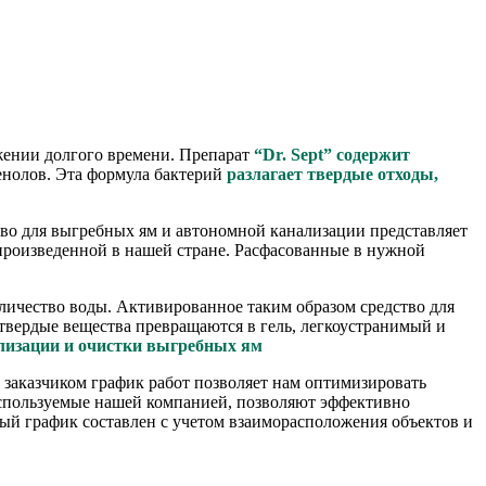
жении долгого времени. Препарат
“Dr. Sept”
содержит
енолов. Эта формула бактерий
разлагает твердые отходы,
тво для выгребных ям и автономной канализации представляет
произведенной в нашей стране. Расфасованные в нужной
личество воды. Активированное таким образом средство для
твердые вещества превращаются в гель, легкоустранимый и
ализации и очистки выгребных ям
заказчиком график работ позволяет нам оптимизировать
используемые нашей компанией, позволяют эффективно
ый график составлен с учетом взаиморасположения объектов и