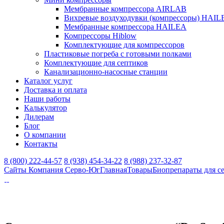
Мембранные компрессора AIRLAB
Вихревые воздуходувки (компрессоры) HAIL
Мембранные компрессора HAILEA
Компрессоры Hiblow
Комплектующие для компрессоров
Пластиковые погреба с готовыми полками
Комплектующие для септиков
Канализационно-насосные станции
Каталог услуг
Доставка и оплата
Наши работы
Калькулятор
Дилерам
Блог
О компании
Контакты
8 (800) 222-44-57
8 (938) 454-34-22
8 (988) 237-32-87
Сайты Компания Серво-Юг
Главная
Товары
Биопрепараты для с