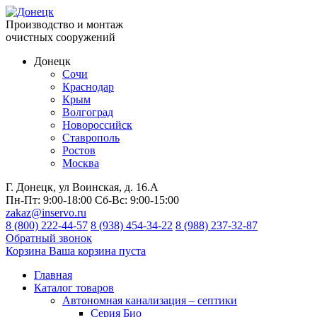
Производство и монтаж
очистных сооружений
Донецк
Сочи
Краснодар
Крым
Волгоград
Новороссийск
Ставрополь
Ростов
Москва
Г. Донецк, ул Воинская, д. 16.А
Пн-Пт:
9:00-18:00
Сб-Вс:
9:00-15:00
zakaz@inservo.ru
8 (800) 222-44-57
8 (938) 454-34-22
8 (988) 237-32-87
Обратный звонок
Корзина
Ваша корзина пуста
Главная
Каталог товаров
Автономная канализация – септики
Серия Био