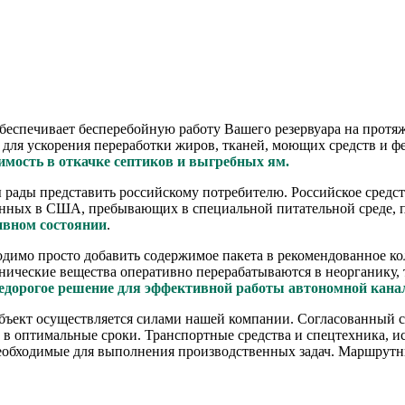
беспечивает беcперебойную работу Вашего резервуара на протя
 для ускорения переработки жиров, тканей, моющих средств и ф
имость в откачке септиков и выгребных ям.
ы рады представить российскому потребителю. Российское средс
енных в США, пребывающих в специальной питательной среде, 
ивном состоянии
.
одимо просто добавить содержимое пакета в рекомендованное ко
нические вещества оперативно перерабатываются в неорганику, 
недорогое решение для эффективной работы автономной кан
ъект осуществляется силами нашей компании. Согласованный с 
 в оптимальные сроки. Транспортные средства и спецтехника, 
необходимые для выполнения производственных задач. Маршрутн