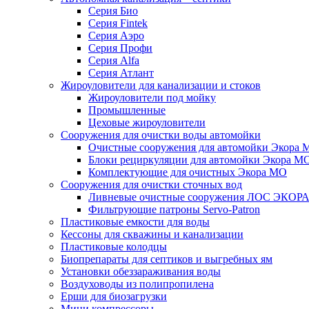
Серия Био
Серия Fintek
Серия Аэро
Серия Профи
Серия Alfa
Серия Атлант
Жироуловители для канализации и стоков
Жироуловители под мойку
Промышленные
Цеховые жироуловители
Сооружения для очистки воды автомойки
Очистные сооружения для автомойки Экора 
Блоки рециркуляции для автомойки Экора М
Комплектующие для очистных Экора МО
Сооружения для очистки сточных вод
Ливневые очистные сооружения ЛОС ЭКОР
Фильтрующие патроны Servo-Patron
Пластиковые емкости для воды
Кессоны для скважины и канализации
Пластиковые колодцы
Биопрепараты для септиков и выгребных ям
Установки обеззараживания воды
Воздуховоды из полипропилена
Ерши для биозагрузки
Мини компрессоры