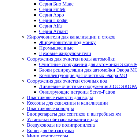
Серия Био Макс
Серия Fintek
Серия Аэро
Серия Профи
Серия Alfa
Серия Атлант
Жироуловители для канализации и стоков
Жироуловители под мойку
Промышленные
Цеховые жироуловители
Сооружения для очистки воды автомойки
Очистные сооружения для автомойки Экора 
Блоки рециркуляции для автомойки Экора М
Комплектующие для очистных Экора МО
Сооружения для очистки сточных вод
Ливневые очистные сооружения ЛОС ЭКОР
Фильтрующие патроны Servo-Patron
Пластиковые емкости для воды
Кессоны для скважины и канализации
Пластиковые колодцы
Биопрепараты для септиков и выгребных ям
Установки обеззараживания воды
Воздуховоды из полипропилена
Ерши для биозагрузки
Мини компрессоры