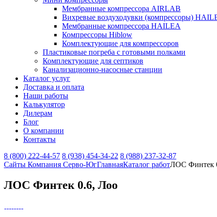
Мембранные компрессора AIRLAB
Вихревые воздуходувки (компрессоры) HAIL
Мембранные компрессора HAILEA
Компрессоры Hiblow
Комплектующие для компрессоров
Пластиковые погреба с готовыми полками
Комплектующие для септиков
Канализационно-насосные станции
Каталог услуг
Доставка и оплата
Наши работы
Калькулятор
Дилерам
Блог
О компании
Контакты
8 (800) 222-44-57
8 (938) 454-34-22
8 (988) 237-32-87
Сайты Компания Серво-Юг
Главная
Каталог работ
ЛОС Финтек 0
ЛОС Финтек 0.6, Лоо