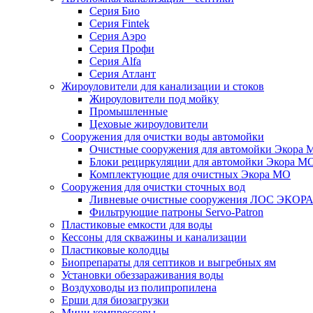
Серия Био
Серия Fintek
Серия Аэро
Серия Профи
Серия Alfa
Серия Атлант
Жироуловители для канализации и стоков
Жироуловители под мойку
Промышленные
Цеховые жироуловители
Сооружения для очистки воды автомойки
Очистные сооружения для автомойки Экора 
Блоки рециркуляции для автомойки Экора М
Комплектующие для очистных Экора МО
Сооружения для очистки сточных вод
Ливневые очистные сооружения ЛОС ЭКОР
Фильтрующие патроны Servo-Patron
Пластиковые емкости для воды
Кессоны для скважины и канализации
Пластиковые колодцы
Биопрепараты для септиков и выгребных ям
Установки обеззараживания воды
Воздуховоды из полипропилена
Ерши для биозагрузки
Мини компрессоры