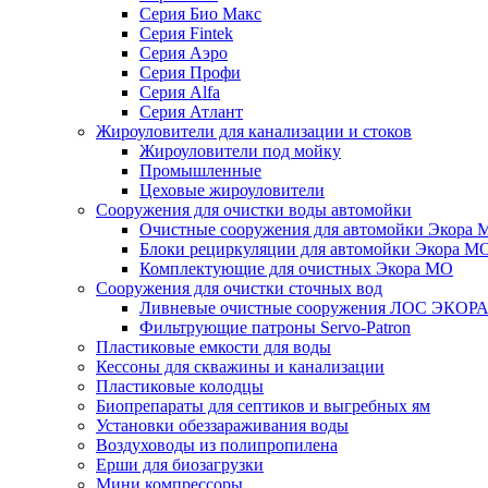
Серия Био Макс
Серия Fintek
Серия Аэро
Серия Профи
Серия Alfa
Серия Атлант
Жироуловители для канализации и стоков
Жироуловители под мойку
Промышленные
Цеховые жироуловители
Сооружения для очистки воды автомойки
Очистные сооружения для автомойки Экора 
Блоки рециркуляции для автомойки Экора М
Комплектующие для очистных Экора МО
Сооружения для очистки сточных вод
Ливневые очистные сооружения ЛОС ЭКОР
Фильтрующие патроны Servo-Patron
Пластиковые емкости для воды
Кессоны для скважины и канализации
Пластиковые колодцы
Биопрепараты для септиков и выгребных ям
Установки обеззараживания воды
Воздуховоды из полипропилена
Ерши для биозагрузки
Мини компрессоры