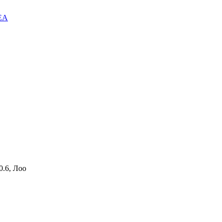
EA
.6, Лоо