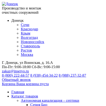
Производство и монтаж
очистных сооружений
Донецк
Сочи
Краснодар
Крым
Волгоград
Новороссийск
Ставрополь
Ростов
Москва
Г. Донецк, ул Воинская, д. 16.А
Пн-Пт:
9:00-18:00
Сб-Вс:
9:00-15:00
zakaz@inservo.ru
8 (800) 222-44-57
8 (938) 454-34-22
8 (988) 237-32-87
Обратный звонок
Корзина
Ваша корзина пуста
Главная
Каталог товаров
Автономная канализация – септики
Серия Био