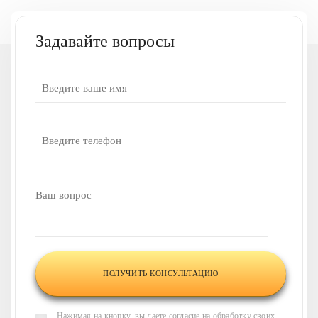
0.8
Задавайте вопросы
У вас есть вопросы
или нужна наша
консультация?
Напишите ваш вопрос,
и наши менеджеры
свяжутся
с вами в течение 30 минут
и
проконсультируют по всем
интересующим вас
вопросам
Нажимая на кнопку, вы даете согласие на обработку своих