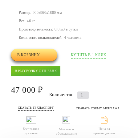
Размер:
960x960x1800 мм
Вес:
46 кг
Производительность:
0,8 м3 в сутки
Количество пользователей:
4 человека
В КОРЗИНУ
КУПИТЬ В 1 КЛИК
В РАССРОЧКУ ОТП БАНК
47 000 ₽
Количество
Количество
товара
СКАЧАТЬ ТЕХПАСПОРТ
Септик
СКАЧАТЬ СХЕМУ МОНТАЖА
(автономная
канализация)
Бесплатная
Цена от
Монтаж и
БИО
доставка
производителя
обслуживание