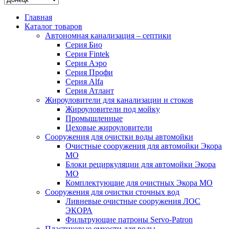
Главная
Каталог товаров
Автономная канализация – септики
Серия Био
Серия Fintek
Серия Аэро
Серия Профи
Серия Alfa
Серия Атлант
Жироуловители для канализации и стоков
Жироуловители под мойку
Промышленные
Цеховые жироуловители
Сооружения для очистки воды автомойки
Очистные сооружения для автомойки Экора
МО
Блоки рециркуляции для автомойки Экора
МО
Комплектующие для очистных Экора МО
Сооружения для очистки сточных вод
Ливневые очистные сооружения ЛОС
ЭКОРА
Фильтрующие патроны Servo-Patron
Пластиковые емкости для воды