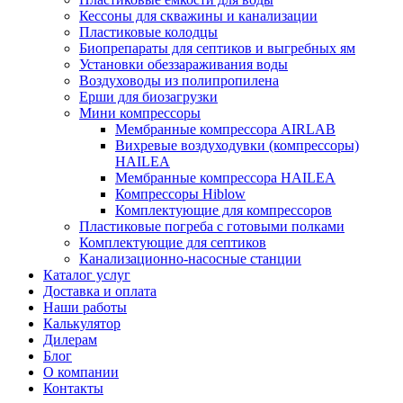
Кессоны для скважины и канализации
Пластиковые колодцы
Биопрепараты для септиков и выгребных ям
Установки обеззараживания воды
Воздуховоды из полипропилена
Ерши для биозагрузки
Мини компрессоры
Мембранные компрессора AIRLAB
Вихревые воздуходувки (компрессоры)
HAILEA
Мембранные компрессора HAILEA
Компрессоры Hiblow
Комплектующие для компрессоров
Пластиковые погреба с готовыми полками
Комплектующие для септиков
Канализационно-насосные станции
Каталог услуг
Доставка и оплата
Наши работы
Калькулятор
Дилерам
Блог
О компании
Контакты