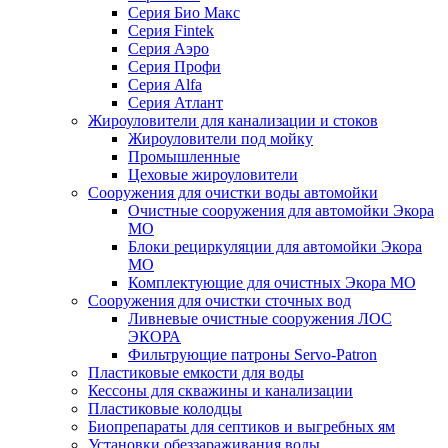
Серия Био Макс
Серия Fintek
Серия Аэро
Серия Профи
Серия Alfa
Серия Атлант
Жироуловители для канализации и стоков
Жироуловители под мойку
Промышленные
Цеховые жироуловители
Сооружения для очистки воды автомойки
Очистные сооружения для автомойки Экора
МО
Блоки рециркуляции для автомойки Экора
МО
Комплектующие для очистных Экора МО
Сооружения для очистки сточных вод
Ливневые очистные сооружения ЛОС
ЭКОРА
Фильтрующие патроны Servo-Patron
Пластиковые емкости для воды
Кессоны для скважины и канализации
Пластиковые колодцы
Биопрепараты для септиков и выгребных ям
Установки обеззараживания воды