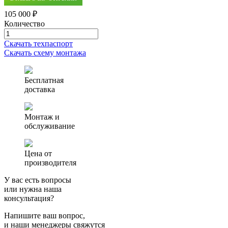
105 000 ₽
Количество
Количество
товара
Скачать техпаспорт
Септик
Скачать схему монтажа
(автономная
канализация)
Аэро
Бесплатная
1
доставка
Монтаж и
обслуживание
Цена от
производителя
У вас есть вопросы
или нужна наша
консультация?
Напишите ваш вопрос,
и наши менеджеры свяжутся